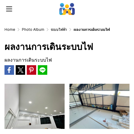
Home
Photo Album
ระบบไฟฟ้า
ผลงานการเดินระบบไฟ
ผลงานการเดินระบบไฟ
ผลงานการเดินระบบไฟ