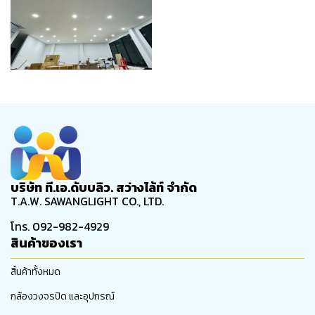
บริษัท ที.เอ.ดับบลิว. สว่างไล้ท์ จำกัด
T.A.W. SAWANGLIGHT CO., LTD.
โทร. 092-982-4929
สินค้าของเรา
สิ้นค้าทั้งหมด
กล้องวงจรปิด และอุปกรณ์