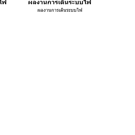
ไฟ
ผลงานการเดินระบบไฟ
ผลงานการเดินระบบไฟ