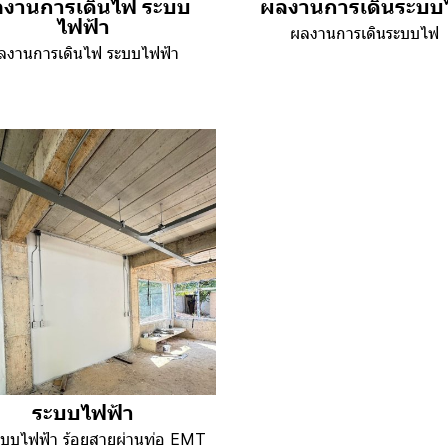
งานการเดินไฟ ระบบ
ผลงานการเดินระบบ
ไฟฟ้า
ผลงานการเดินระบบไฟ
ลงานการเดินไฟ ระบบไฟฟ้า
ระบบไฟฟ้า
ะบบไฟฟ้า ร้อยสายผ่านท่อ EMT