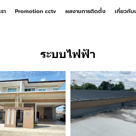
เรา
Promotion cctv
ผลงานการติดตั้ง
เกี่ยวกับ
ระบบไฟฟ้า