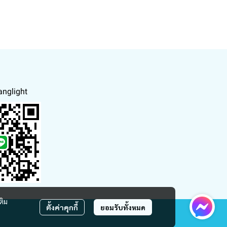
nglight
ติม
ตั้งค่าคุกกี้
ยอมรับทั้งหมด