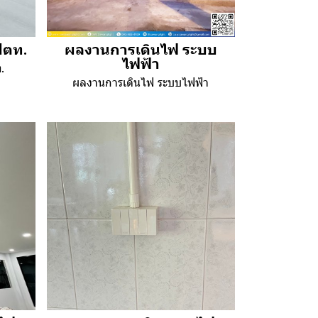
ปตท.
ผลงานการเดินไฟ ระบบ
ไฟฟ้า
.
ผลงานการเดินไฟ ระบบไฟฟ้า