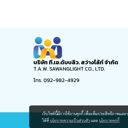
บริษัท ที.เอ.ดับบลิว. สว่างไล้ท์ จำกัด
T.A.W. SAWANGLIGHT CO., LTD.
โทร. 092-982-4929
เว็บไซต์นี้มีการใช้งานคุกกี้ เพื่อเพิ่มประสิทธิภาพ
ได้ที่
นโยบายความเป็นส่วนตัว
และ
นโยบายคุกกี้