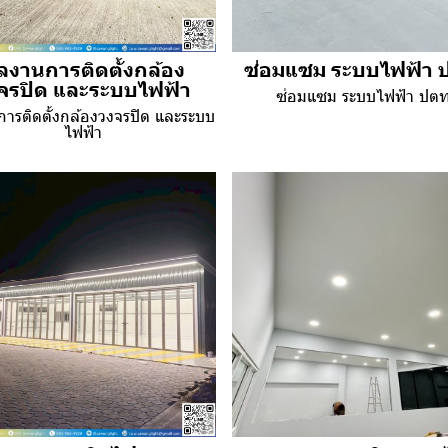
ลงานการติดตั้งกล้อง
ซ่อมแซม ระบบไฟฟ้า 
จรปิด และระบบไฟฟ้า
ซ่อมแซม ระบบไฟฟ้า ปตท
ารติดตั้งกล้องวงจรปิด และระบบ
ไฟฟ้า