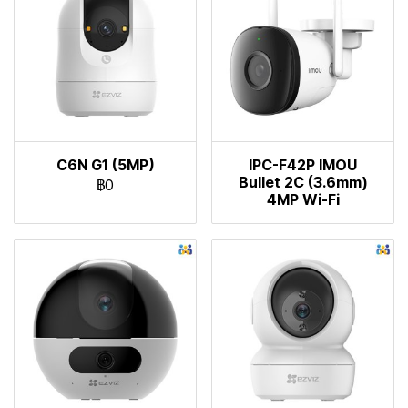
C6N G1 (5MP)
IPC-F42P IMOU
Bullet 2C (3.6mm)
฿0
4MP Wi-Fi