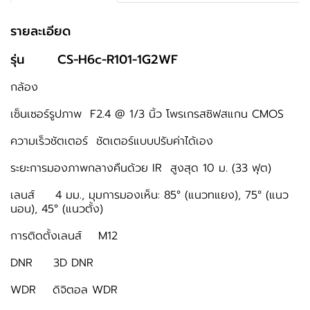
รายละเอียด
รุ่น CS-H6c-R101-1G2WF
กล้อง
เซ็นเซอร์รูปภาพ F2.4 @ 1/3 นิ้ว โพรเกรสซิฟสแกน CMOS
ความเร็วชัตเตอร์ ชัตเตอร์แบบปรับค่าได้เอง
ระยะการมองภาพกลางคืนด้วย IR สูงสุด 10 ม. (33 ฟุต)
เลนส์ 4 มม., มุมการมองเห็น: 85° (แนวทแยง), 75° (แนว
นอน), 45° (แนวตั้ง)
การติดตั้งเลนส์ M12
DNR 3D DNR
WDR ดิจิตอล WDR