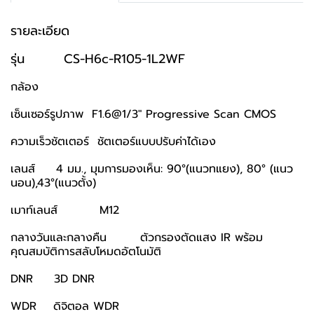
รายละเอียด
รุ่น CS-H6c-R105-1L2WF
กล้อง
เซ็นเซอร์รูปภาพ F1.6@1/3" Progressive Scan CMOS
ความเร็วชัตเตอร์ ชัตเตอร์แบบปรับค่าได้เอง
เลนส์ 4 มม., มุมการมองเห็น: 90°(แนวทแยง), 80° (แนว
นอน),43°(แนวตั้ง)
เมาท์เลนส์ M12
กลางวันและกลางคืน ตัวกรองตัดแสง IR พร้อม
คุณสมบัติการสลับโหมดอัตโนมัติ
DNR 3D DNR
WDR ดิจิตอล WDR